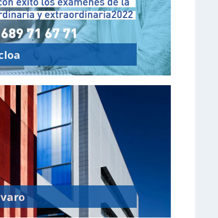
cloa
lvaro