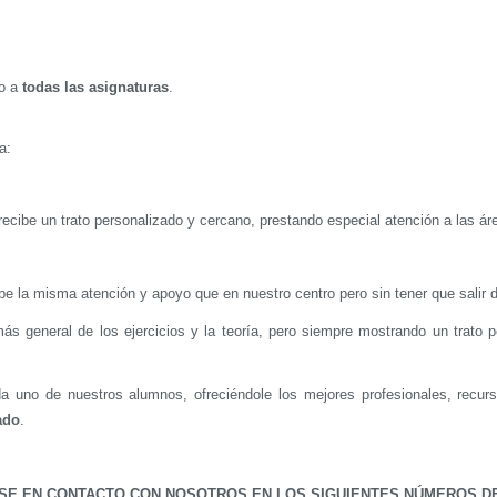
yo a
todas las asignaturas
.
a:
 recibe un trato personalizado y cercano, prestando especial atención a las á
be la misma atención y apoyo que en nuestro centro pero sin tener que salir d
 más general de los ejercicios y la teoría, pero siempre mostrando un trat
da uno de nuestros alumnos, ofreciéndole los mejores profesionales, recu
ado
.
RSE EN CONTACTO CON NOSOTROS EN LOS SIGUIENTES NÚMEROS D