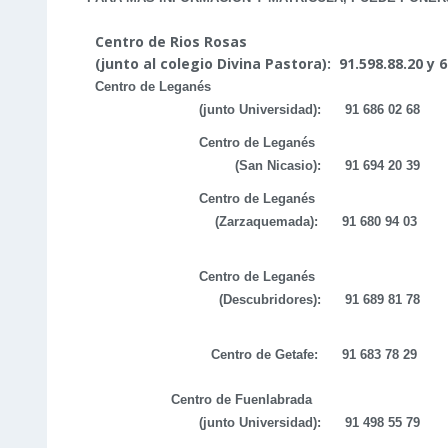
Centro de Rios Rosas
(junto al colegio Divina Pastora): 91.598.88.20 y 6
Centro de Leganés
(junto Universidad):
91 686 02 68
Centro de Leganés
(San Nicasio):
91 694 20 39
Centro de Leganés
(Zarzaquemada):
91 680 94 0
3
Centro de Leganés
(Descubridores):
91 689 81 78
Centro de Getafe: 91 683 78 29
Centro de Fuenlabrada
(junto Universidad):
91 498 55 79