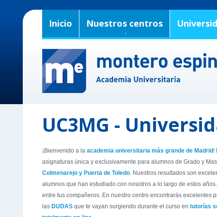
Inicio
Nuestros centros
Universi
UC3MG - Universida
¡Bienvenido a la
academia universitaria más grande de Madrid
!
asignaturas única y exclusivamente para alumnos de Grado y Maste
Colmenarejo y Puerta de Toledo
. Nuestros resultados son excele
alumnos que han estudiado con nosotros
a lo largo de estos años
entre
tus compañeros. En nuestro centro encontrarás excelentes p
las
DUDAS
que te vayan surgiendo durante el curso en
tutorías
s