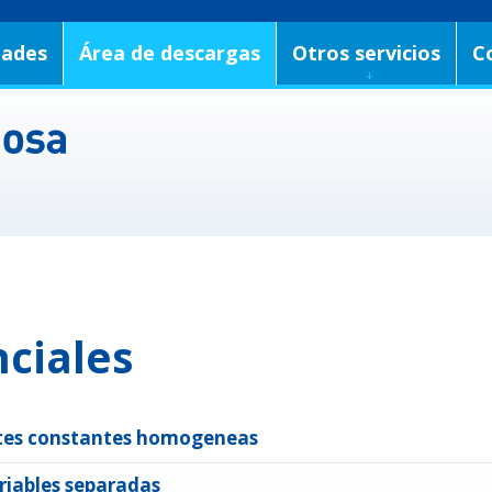
dades
Área de descargas
Otros servicios
C
nciales
entes constantes homogeneas
ariables separadas