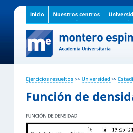
Inicio
Nuestros centros
Universi
Ejercicios resueltos
Universidad
Estadí
>>
>>
Función de densi
FUNCIÓN DE DENSIDAD